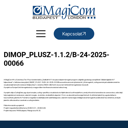
Kapcsolat
DIMOP_PLUSZ-1.1.2/B-24-2025-
00066
A MagiCom Kft. a Széchenyi Terv Plusz keretén belül a „Dedikált K+F+I és piacra lépést támogató program a digitális gazdaság szereplőinek Vállalati digitális K+F
fejlesztések” c. felhívásra benyújtott, DIMOP_PLUSZ-1.1.2/B-24-2025-00066 azonosítószámmal nyilvántartott „AI támogatott, curling események adatelemzését és
vizualizációját biztosító rendszer kifejlesztése” c. kérelme 218,53 millió forint vissza nem térítendő támogatásban részesült.
A projekt az Európai Unió támogatásával, a magyar állam társfinanszírozásával valósul meg.
A projekt célja a CurlingData, egy olyan komplex, curling-specifikus vizualizációs és fejlett elemző szoftverplatform, amely infravörös kamerákon és szenzorokon, valós idejű
helymeghatározó rendszeren, valamint mozgás- és érintés-érzékelőkön alapul és 1-5 cm-es abszolút pontosságot biztosít. Az áttörést jelentő új, a gyakorlatban is
hasznosítható, jelentős K+F tartalmú megoldás továbbfejlesztett adatfeldolgozást, valamint mesterséges intelligenciával támogatott predikciókat tesz lehetővé, amelyek
jelentős változásokhoz vezetnek a curling területén.
Főbb információk a projektről:
Projekt megvalósítási időtartama: 2026.03.01. – 2028.02.29.
Projekt helyszíne: 1149 Budapest, Pillangó utca 16-20.