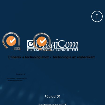
Emberek a technológiához - Technológia az emberekért
Budapest HQ
1149 Budapest, Pillangó utca 16-20.
1. emelet (Pillangó Irodaház)
Főoldal