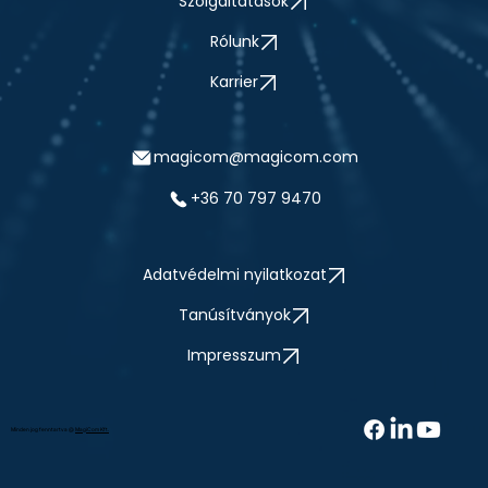
Szolgáltatások
Rólunk
Karrier
magicom@magicom.com
+36 70 797 9470
Adatvédelmi nyilatkozat
Tanúsítványok
Impresszum
Minden jog fenntartva @
MagiCom Kft.