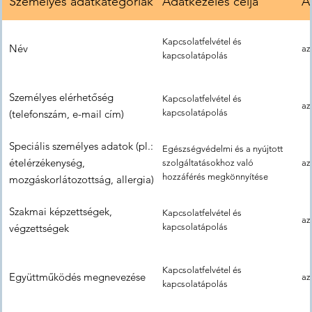
Személyes adatkategóriák
Adatkezelés célja
A
Kapcsolatfelvétel és
Név
az
kapcsolatápolás
Személyes elérhetőség
Kapcsolatfelvétel és
az
(telefonszám, e-mail cím)
kapcsolatápolás
Speciális személyes adatok (pl.:
Egészségvédelmi és a nyújtott
ételérzékenység,
szolgáltatásokhoz való
az
hozzáférés megkönnyítése
mozgáskorlátozottság, allergia)
Szakmai képzettségek,
Kapcsolatfelvétel és
az
végzettségek
kapcsolatápolás
Kapcsolatfelvétel és
Együttműködés megnevezése
az
kapcsolatápolás