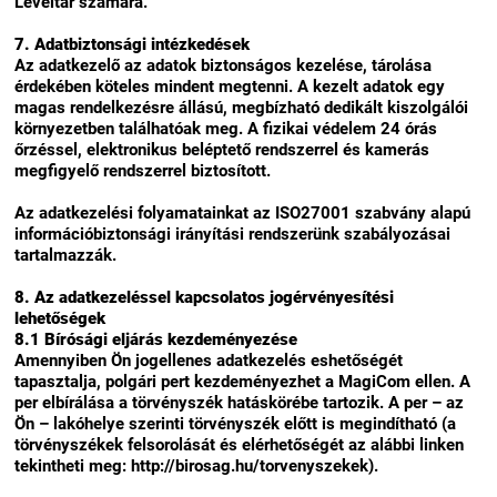
Levéltár számára.
7. Adatbiztonsági intézkedések
Az adatkezelő az adatok biztonságos kezelése, tárolása
érdekében köteles mindent megtenni. A kezelt adatok egy
magas rendelkezésre állású, megbízható dedikált kiszolgálói
környezetben találhatóak meg. A fizikai védelem 24 órás
őrzéssel, elektronikus beléptető rendszerrel és kamerás
megfigyelő rendszerrel biztosított.
Az adatkezelési folyamatainkat az ISO27001 szabvány alapú
információbiztonsági irányítási rendszerünk szabályozásai
tartalmazzák.
8. Az adatkezeléssel kapcsolatos jogérvényesítési
lehetőségek
8.1 Bírósági eljárás kezdeményezése
Amennyiben Ön jogellenes adatkezelés eshetőségét
tapasztalja, polgári pert kezdeményezhet a MagiCom ellen. A
per elbírálása a törvényszék hatáskörébe tartozik. A per – az
Ön – lakóhelye szerinti törvényszék előtt is megindítható (a
törvényszékek felsorolását és elérhetőségét az alábbi linken
tekintheti meg: http://birosag.hu/torvenyszekek).