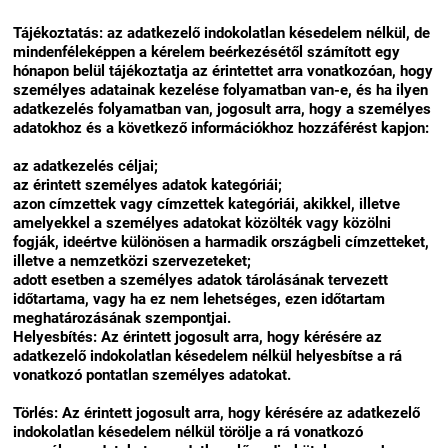
Tájékoztatás: az adatkezelő indokolatlan késedelem nélkül, de
mindenféleképpen a kérelem beérkezésétől számított egy
hónapon belül tájékoztatja az érintettet arra vonatkozóan, hogy
személyes adatainak kezelése folyamatban van-e, és ha ilyen
adatkezelés folyamatban van, jogosult arra, hogy a személyes
adatokhoz és a következő információkhoz hozzáférést kapjon:
az adatkezelés céljai;
az érintett személyes adatok kategóriái;
azon címzettek vagy címzettek kategóriái, akikkel, illetve
amelyekkel a személyes adatokat közölték vagy közölni
fogják, ideértve különösen a harmadik országbeli címzetteket,
illetve a nemzetközi szervezeteket;
adott esetben a személyes adatok tárolásának tervezett
időtartama, vagy ha ez nem lehetséges, ezen időtartam
meghatározásának szempontjai.
Helyesbítés: Az érintett jogosult arra, hogy kérésére az
adatkezelő indokolatlan késedelem nélkül helyesbítse a rá
vonatkozó pontatlan személyes adatokat.
Törlés: Az érintett jogosult arra, hogy kérésére az adatkezelő
indokolatlan késedelem nélkül törölje a rá vonatkozó