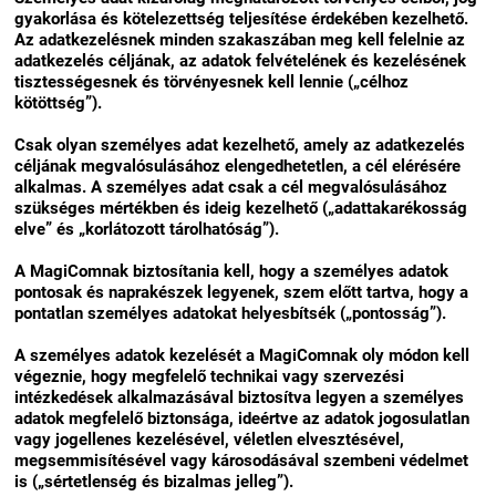
gyakorlása és kötelezettség teljesítése érdekében kezelhető.
Az adatkezelésnek minden szakaszában meg kell felelnie az
adatkezelés céljának, az adatok felvételének és kezelésének
tisztességesnek és törvényesnek kell lennie („célhoz
kötöttség”).
Csak olyan személyes adat kezelhető, amely az adatkezelés
céljának megvalósulásához elengedhetetlen, a cél elérésére
alkalmas. A személyes adat csak a cél megvalósulásához
szükséges mértékben és ideig kezelhető („adattakarékosság
elve” és „korlátozott tárolhatóság”).
A MagiComnak biztosítania kell, hogy a személyes adatok
pontosak és naprakészek legyenek, szem előtt tartva, hogy a
pontatlan személyes adatokat helyesbítsék („pontosság”).
A személyes adatok kezelését a MagiComnak oly módon kell
végeznie, hogy megfelelő technikai vagy szervezési
intézkedések alkalmazásával biztosítva legyen a személyes
adatok megfelelő biztonsága, ideértve az adatok jogosulatlan
vagy jogellenes kezelésével, véletlen elvesztésével,
megsemmisítésével vagy károsodásával szembeni védelmet
is („sértetlenség és bizalmas jelleg”).