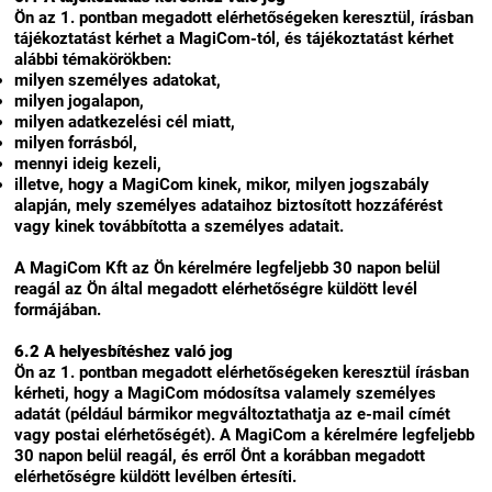
Ön az 1. pontban megadott elérhetőségeken keresztül, írásban
tájékoztatást kérhet a MagiCom-tól, és tájékoztatást kérhet
alábbi témakörökben:
milyen személyes adatokat,
milyen jogalapon,
milyen adatkezelési cél miatt,
milyen forrásból,
mennyi ideig kezeli,
illetve, hogy a MagiCom kinek, mikor, milyen jogszabály
alapján, mely személyes adataihoz biztosított hozzáférést
vagy kinek továbbította a személyes adatait.
A MagiCom Kft az Ön kérelmére legfeljebb 30 napon belül
reagál az Ön által megadott elérhetőségre küldött levél
formájában.
6.2 A helyesbítéshez való jog
Ön az 1. pontban megadott elérhetőségeken keresztül írásban
kérheti, hogy a MagiCom módosítsa valamely személyes
adatát (például bármikor megváltoztathatja az e-mail címét
vagy postai elérhetőségét). A MagiCom a kérelmére legfeljebb
30 napon belül reagál, és erről Önt a korábban megadott
elérhetőségre küldött levélben értesíti.