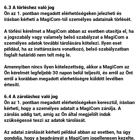
6.3 A törléshez való jog
Ön az 1. pontban megadott elérhetőségeken jelezheti és
írásban kérheti a MagiCom-tól személyes adatainak törlését.
A törlési kérelmet a MagiCom abban az esetben utasítja el, ha
a jogszabály vagy valamely belső szabályzat a MagiCom a
személyes adatok további tárolására kötelezi. Ilyen eset
például, ha az irattározásra vonatkozó, belső szabályzatban
foglalt határidő nem telt még le.
Amennyiben nincs ilyen kötelezettség, akkor a MagiCom az
Ön kérelmét legfeljebb 30 napon belül teljesíti, és erről az Önt
erről a korábban megadott elérhetőségre küldött levélben
értesíti.
6.4 A zároláshoz való jog
Ön az 1. pontban megadott elérhetőségeken keresztül, írásban
kérheti, hogy a személyes adatait a MagiCom zárolja. A
zárolás addig tart, amíg az Ön által megjelölt indok
szükségessé teszi az adatok tárolását.
Az adatai zárolását kérheti például abban az esetben, ha úgy
gondolja, hogy a beadványát a MagiCom jogellenesen kezelte,