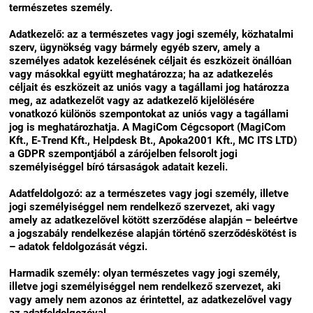
természetes személy.
Adatkezelő: az a természetes vagy jogi személy, közhatalmi
szerv, ügynökség vagy bármely egyéb szerv, amely a
személyes adatok kezelésének céljait és eszközeit önállóan
vagy másokkal együtt meghatározza; ha az adatkezelés
céljait és eszközeit az uniós vagy a tagállami jog határozza
meg, az adatkezelőt vagy az adatkezelő kijelölésére
vonatkozó különös szempontokat az uniós vagy a tagállami
jog is meghatározhatja. A MagiCom Cégcsoport (MagiCom
Kft., E-Trend Kft., Helpdesk Bt., Apoka2001 Kft., MC ITS LTD)
a GDPR szempontjából a zárójelben felsorolt jogi
személyiséggel bíró társaságok adatait kezeli.
Adatfeldolgozó: az a természetes vagy jogi személy, illetve
jogi személyiséggel nem rendelkező szervezet, aki vagy
amely az adatkezelővel kötött szerződése alapján – beleértve
a jogszabály rendelkezése alapján történő szerződéskötést is
– adatok feldolgozását végzi.
Harmadik személy: olyan természetes vagy jogi személy,
illetve jogi személyiséggel nem rendelkező szervezet, aki
vagy amely nem azonos az érintettel, az adatkezelővel vagy