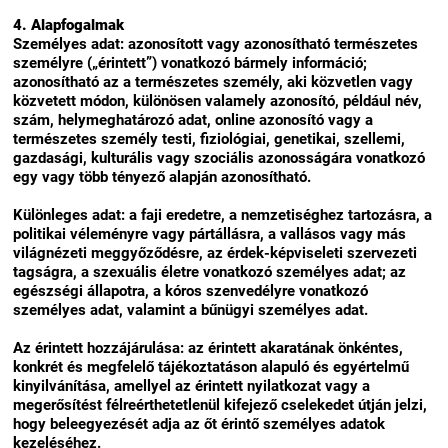
4. Alapfogalmak
Személyes adat: azonosított vagy azonosítható természetes
személyre („érintett”) vonatkozó bármely információ;
azonosítható az a természetes személy, aki közvetlen vagy
közvetett módon, különösen valamely azonosító, például név,
szám, helymeghatározó adat, online azonosító vagy a
természetes személy testi, fiziológiai, genetikai, szellemi,
gazdasági, kulturális vagy szociális azonosságára vonatkozó
egy vagy több tényező alapján azonosítható.
Különleges adat: a faji eredetre, a nemzetiséghez tartozásra, a
politikai véleményre vagy pártállásra, a vallásos vagy más
világnézeti meggyőződésre, az érdek-képviseleti szervezeti
tagságra, a szexuális életre vonatkozó személyes adat; az
egészségi állapotra, a kóros szenvedélyre vonatkozó
személyes adat, valamint a bűnügyi személyes adat.
Az érintett hozzájárulása: az érintett akaratának önkéntes,
konkrét és megfelelő tájékoztatáson alapuló és egyértelmű
kinyilvánítása, amellyel az érintett nyilatkozat vagy a
megerősítést félreérthetetlenül kifejező cselekedet útján jelzi,
hogy beleegyezését adja az őt érintő személyes adatok
kezeléséhez.