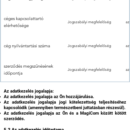
céges kapcsolattartó
Jogszabályi megfelelőség
az
elérhetősége
cég nyilvántartási száma
Jogszabályi megfelelőség
az
szerződés megszűnésének
Jogszabályi megfelelőség
az
időpontja
Az adatkezelés jogalapja:
Az adatkezelés jogalapja az Ön hozzájárulása.
Az adatkezelés jogalapja jogi kötelezettség teljesítéséhez
kapcsolódik (amennyiben természetbeni juttatásban részesül).
Az adatkezelés jogalapja az Ön és a MagiCom között kötött
szerződés.
5.2 Az adatkezelés időtartama