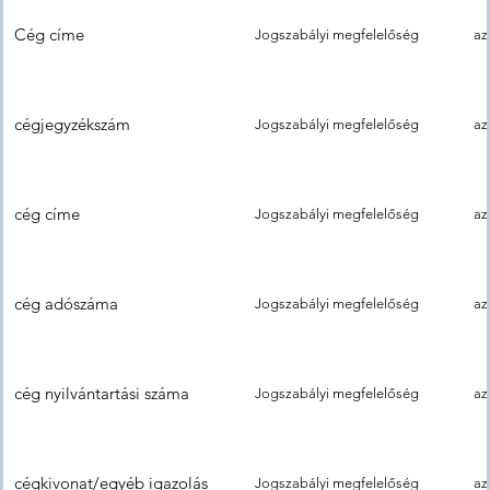
Cég címe
Jogszabályi megfelelőség
az
cégjegyzékszám
Jogszabályi megfelelőség
az
cég címe
Jogszabályi megfelelőség
az
cég adószáma
Jogszabályi megfelelőség
az
cég nyilvántartási száma
Jogszabályi megfelelőség
az
cégkivonat/egyéb igazolás
Jogszabályi megfelelőség
az