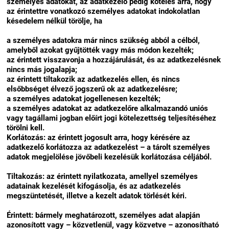
személyes adatokat, az adatkezelő pedig köteles arra, hogy
az érintettre vonatkozó személyes adatokat indokolatlan
késedelem nélkül törölje, ha
a személyes adatokra már nincs szükség abból a célból,
amelyből azokat gyűjtötték vagy más módon kezelték;
az érintett visszavonja a hozzájárulását, és az adatkezelésnek
nincs más jogalapja;
az érintett tiltakozik az adatkezelés ellen, és nincs
elsőbbséget élvező jogszerű ok az adatkezelésre;
a személyes adatokat jogellenesen kezelték;
a személyes adatokat az adatkezelőre alkalmazandó uniós
vagy tagállami jogban előírt jogi kötelezettség teljesítéséhez
törölni kell.
Korlátozás: az érintett jogosult arra, hogy kérésére az
adatkezelő korlátozza az adatkezelést – a tárolt személyes
adatok megjelölése jövőbeli kezelésük korlátozása céljából.
Tiltakozás: az érintett nyilatkozata, amellyel személyes
adatainak kezelését kifogásolja, és az adatkezelés
megszüntetését, illetve a kezelt adatok törlését kéri.
Érintett: bármely meghatározott, személyes adat alapján
azonosított vagy – közvetlenül, vagy közvetve – azonosítható