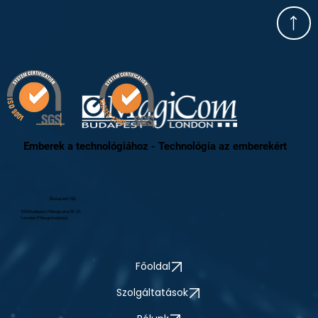
Emberek a technológiához - Technológia az emberekért
Budapest HQ
1149 Budapest, Pillangó utca 16-20.
1. emelet (Pillangó Irodaház)
Főoldal
Szolgáltatások