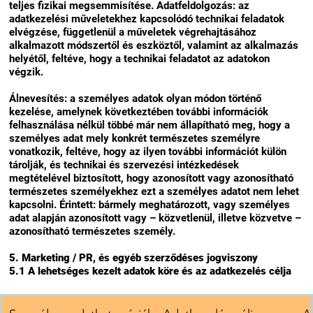
teljes fizikai megsemmisítése. Adatfeldolgozás: az
adatkezelési műveletekhez kapcsolódó technikai feladatok
elvégzése, függetlenül a műveletek végrehajtásához
alkalmazott módszertől és eszköztől, valamint az alkalmazás
helyétől, feltéve, hogy a technikai feladatot az adatokon
végzik.
Álnevesítés: a személyes adatok olyan módon történő
kezelése, amelynek következtében további információk
felhasználása nélkül többé már nem állapítható meg, hogy a
személyes adat mely konkrét természetes személyre
vonatkozik, feltéve, hogy az ilyen további információt külön
tárolják, és technikai és szervezési intézkedések
megtételével biztosított, hogy azonosított vagy azonosítható
természetes személyekhez ezt a személyes adatot nem lehet
kapcsolni. Érintett: bármely meghatározott, vagy személyes
adat alapján azonosított vagy – közvetlenül, illetve közvetve –
azonosítható természetes személy.
5. Marketing / PR, és egyéb szerződéses jogviszony
5.1 A lehetséges kezelt adatok köre és az adatkezelés célja