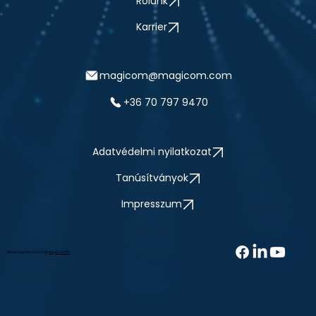
Rólunk
Karrier
magicom@magicom.com
+36 70 797 9470
Adatvédelmi nyilatkozat
Tanúsítványok
Impresszum
Minden jog fenntartva @
MagiCom Kft.