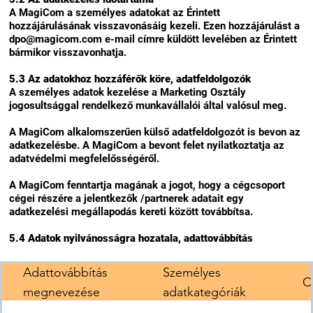
A MagiCom a személyes adatokat az Érintett
hozzájárulásának visszavonásáig kezeli. Ezen hozzájárulást a
dpo@magicom.com e-mail címre küldött levelében az Érintett
bármikor visszavonhatja.
5.3 Az adatokhoz hozzáférők köre, adatfeldolgozók
A személyes adatok kezelése a Marketing Osztály
jogosultsággal rendelkező munkavállalói által valósul meg.
A MagiCom alkalomszerűen külső adatfeldolgozót is bevon az
adatkezelésbe. A MagiCom a bevont felet nyilatkoztatja az
adatvédelmi megfelelősségéről.
A MagiCom fenntartja magának a jogot, hogy a cégcsoport
cégei részére a jelentkezők /partnerek adatait egy
adatkezelési megállapodás kereti között továbbítsa.
5.4 Adatok nyilvánosságra hozatala, adattovábbítás
Adattovábbítás
Személyes
Cí
megnevezése
adatkategóriák