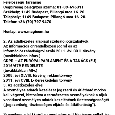
Felelősségű Társaság
Cégbíróság bejegyzés száma: 01-09-696311
Székhely: 1149 Budapest, Pillangó utca 16-20.
Telephely: 1149 Budapest, Pillangó utca 16-20.
Telefon: +36 (70) 797 9470
Honlap: www.magicom.hu
2. Az adatkezelés alapjául szolgáló jogszabályok
Az információs önrendelkezési jogról és az
információszabadságról szóló 2011. évi CXII. törvény
(továbbiakban Infotv.)
GDPR – AZ EURÓPAI PARLAMENT ÉS A TANÁCS (EU)
2016/679 RENDELETE
(továbbiakban Mtv.)
2008. évi XLVIII. törvény, reklámtörvény
2011. évi CVIII. E-Kereskedelmi törvény
3. Az adatkezelés elvei
A személyes adatok kezelését jogszerű és átlátható módon
kell végezni, biztosítva a természetes személyeknek a rájuk
vonatkozó személyes adatok kezelésének tisztességességét
(„jogszerűség, tisztességes eljárás és átláthatóság”).
Személyes adat kizárólag meghatározott törvényes célból, jog