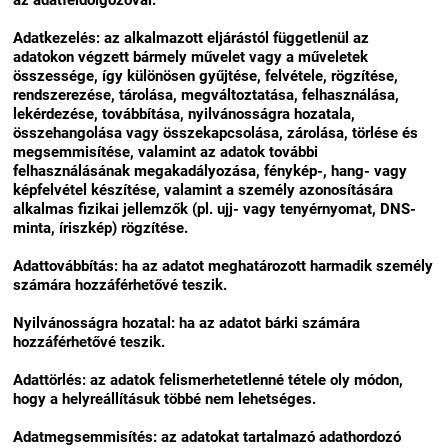
az adatfeldolgozóval.
Adatkezelés: az alkalmazott eljárástól függetlenül az
adatokon végzett bármely művelet vagy a műveletek
összessége, így különösen gyűjtése, felvétele, rögzítése,
rendszerezése, tárolása, megváltoztatása, felhasználása,
lekérdezése, továbbítása, nyilvánosságra hozatala,
összehangolása vagy összekapcsolása, zárolása, törlése és
megsemmisítése, valamint az adatok további
felhasználásának megakadályozása, fénykép-, hang- vagy
képfelvétel készítése, valamint a személy azonosítására
alkalmas fizikai jellemzők (pl. ujj- vagy tenyérnyomat, DNS-
minta, íriszkép) rögzítése.
Adattovábbítás: ha az adatot meghatározott harmadik személy
számára hozzáférhetővé teszik.
Nyilvánosságra hozatal: ha az adatot bárki számára
hozzáférhetővé teszik.
Adattörlés: az adatok felismerhetetlenné tétele oly módon,
hogy a helyreállításuk többé nem lehetséges.
Adatmegsemmisítés: az adatokat tartalmazó adathordozó