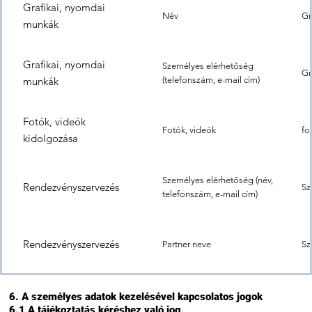
Grafikai, nyomdai
Név
Gr
munkák
Grafikai, nyomdai
Személyes elérhetőség
Gr
munkák
(telefonszám, e-mail cím)
Fotók, videók
Fotók, videók
fo
kidolgozása
Személyes elérhetőség (név,
Rendezvényszervezés
Sz
telefonszám, e-mail cím)
Rendezvényszervezés
Partner neve
Sz
6. A személyes adatok kezelésével kapcsolatos jogok
6.1 A tájékoztatás kéréshez való jog