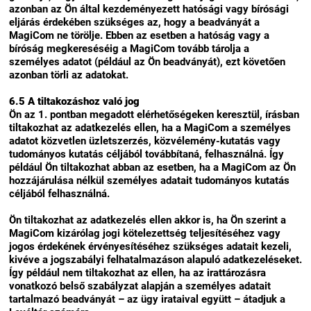
azonban az Ön által kezdeményezett hatósági vagy bírósági
eljárás érdekében szükséges az, hogy a beadványát a
MagiCom ne törölje. Ebben az esetben a hatóság vagy a
bíróság megkereséséig a MagiCom tovább tárolja a
személyes adatot (például az Ön beadványát), ezt követően
azonban törli az adatokat.
6.5 A tiltakozáshoz való jog
Ön az 1. pontban megadott elérhetőségeken keresztül, írásban
tiltakozhat az adatkezelés ellen, ha a MagiCom a személyes
adatot közvetlen üzletszerzés, közvélemény-kutatás vagy
tudományos kutatás céljából továbbítaná, felhasználná. Így
például Ön tiltakozhat abban az esetben, ha a MagiCom az Ön
hozzájárulása nélkül személyes adatait tudományos kutatás
céljából felhasználná.
Ön tiltakozhat az adatkezelés ellen akkor is, ha Ön szerint a
MagiCom kizárólag jogi kötelezettség teljesítéséhez vagy
jogos érdekének érvényesítéséhez szükséges adatait kezeli,
kivéve a jogszabályi felhatalmazáson alapuló adatkezeléseket.
Így például nem tiltakozhat az ellen, ha az irattározásra
vonatkozó belső szabályzat alapján a személyes adatait
tartalmazó beadványát – az ügy irataival együtt – átadjuk a