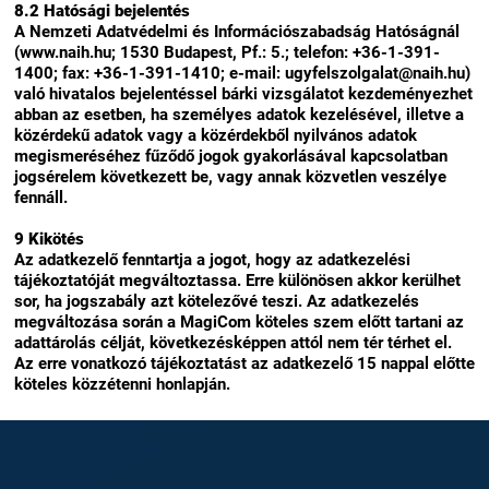
8.2 Hatósági bejelentés
A Nemzeti Adatvédelmi és Információszabadság Hatóságnál
(www.naih.hu; 1530 Budapest, Pf.: 5.; telefon: +36-1-391-
1400; fax: +36-1-391-1410; e-mail: ugyfelszolgalat@naih.hu)
való hivatalos bejelentéssel bárki vizsgálatot kezdeményezhet
abban az esetben, ha személyes adatok kezelésével, illetve a
közérdekű adatok vagy a közérdekből nyilvános adatok
megismeréséhez fűződő jogok gyakorlásával kapcsolatban
jogsérelem következett be, vagy annak közvetlen veszélye
fennáll.
9 Kikötés
Az adatkezelő fenntartja a jogot, hogy az adatkezelési
tájékoztatóját megváltoztassa. Erre különösen akkor kerülhet
sor, ha jogszabály azt kötelezővé teszi. Az adatkezelés
megváltozása során a MagiCom köteles szem előtt tartani az
adattárolás célját, következésképpen attól nem tér térhet el.
Az erre vonatkozó tájékoztatást az adatkezelő 15 nappal előtte
köteles közzétenni honlapján.