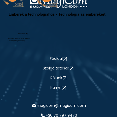
Emberek a technológiához - Technológia az emberekért
Budapest HQ
1149 Budapest, Pillangó utca 16-20.
1. emelet (Pillangó Irodaház)
Főoldal
Szolgáltatások
Rólunk
Karrier
magicom@magicom.com
+36 70 797 9470