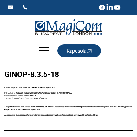
Kapcsolat
GINOP-8.3.5-18
Kedvezményezett neve:
MagiCom Kereskedelmi és Szolgáltató Kft.
Pályázat címe:
KÉSZLET BESZERZÉS ÉS MUNKAERŐ KÖLTSÉGEK FINANSZÍROZÁSA
Projekt azonosító száma:
GINOP-8.3.5-18
VISSZATÉRÍTENDŐ HITEL ÖSSZEGE:
96 MILLIÓ FORINT
A projekt tartalmának bemutatása:
2023-ban a MagiCom a Mikro-, kis és középvállalkozások technológiai korszerűsítése célú hitelprogramra (GINOP-8.3.5-18/B) pályázott
és nyert el 96 millió Forint kamattámogatott hitelt.
A forgóeszköz finanszírozás a tevékenységhez kapcsolódó alapanyag-készletbeszerzésből, munkavállalók bérfizetéséből áll.