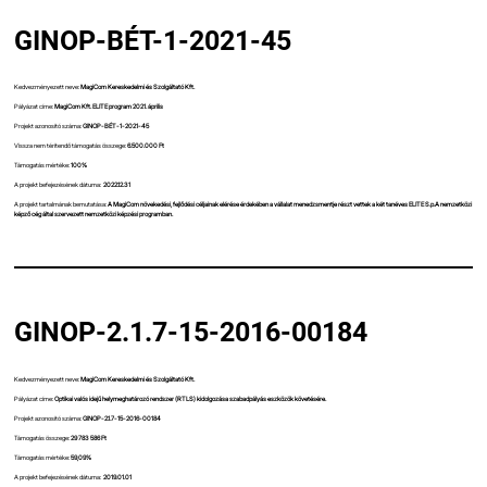
GINOP-BÉT-1-2021-45
Kedvezményezett neve:
MagiCom Kereskedelmi és Szolgáltató Kft.
Pályázat címe:
MagiCom Kft. ELITE program 2021. április
Projekt azonosító száma:
GINOP-BÉT-1-2021-45
Vissza nem térítendő támogatás összege:
6.500.000 Ft
Támogatás mértéke:
100%
A projekt befejezésének dátuma:
2022.12.31
A projekt tartalmának bemutatása:
A MagiCom növekedési, fejlődési céljainak elérése érdekében a vállalat menedzsmentje részt vettek a két tanéves ELITE S.p.A nemzetközi
képző cég által szervezett nemzetközi képzési programban.
GINOP-2.1.7-15-2016-00184
Kedvezményezett neve:
MagiCom Kereskedelmi és Szolgáltató Kft.
Pályázat címe:
Optikai valós idejű helymeghatározó rendszer (RTLS) kidolgozása szabadpályás eszközök követésére.
Projekt azonosító száma:
GINOP-2.1.7-15-2016-00184
Támogatás összege:
29 783 586 Ft
Támogatás mértéke:
59,09%
A projekt befejezésének dátuma:
2019.01.01