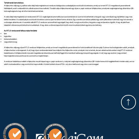
Tartalmanak bemutatasa:
A fejlesztés célja egy új, optikai valós idejü helymeghatározó rendszer kidolgozása szabadpályás eszközök követésére, amely az ismert RTLS megoldasok paramétereit
felülteljesiti, ezért szélesebb köru alkalmazasra hasznalható. Tovabbi celja a fejlesztesnek egy olyan e-papir rendszer kifejlesztése, amelynek segitségével egy dinamikus QR-
kód segitségével a tag-ek információi leolvashatóak.
A valós idejü helymeghatározó rendszerek (RTLS) segitségével automatikusan azonositatóak és nyomon követhetöek a tárgyak vagy személyek egy épületben vagy más
beltéri területen. A szabad pályás eszközök követése számos ipari területen fontos elvárás. Egy szerelöcsarnokban például egy adott pillanatban tudni kell, hogy hol vannak a
szükséges alkatrészek. A vezeték nélküli RTLS rendszer azonositható egységeit (tag-eket) mozgó eszközökre, tárgyakra vagy emberekre rögzitik. A tag-ek jelei fixen
telepitett referencia pontokkal kommunikálnak. A tag-ekés a referenciapontok között a kommunikáció lehet egyirányú és kétirány.
Az RTLS rendszerek felhasznalasi területei
Ipar
logisztika
kiskereskedelem
vagyonbiztonsag
A fejlesztés célja egy olyan RTLS rendszer kifejlestése, amely az ismert megoldások paramétereit és funkcionalitását túlszárnyalja. Számos technológiai elem adott, amelyek
a fejleszteshez szüksegesek. A cél, hogy olyan rendserelemeket használjunk fel a fejlesztés során, amelyek már ismertek, de nem alkalmazták ezeket még RTLS rendszer
kialakitására. A kifejlesztendö müszaki megoldásnak dinamikusan kell helyfüggö információkat tadnia egy központi egységnek. A cél, hogy egy eszköz (vagy ember)
helymeghatározása pontosan és azonositva megtörténjen.
A rendszer kialakitása mellett a fejlesztés részét képezi egy e-papir rendszer is, melynek segitségével egy dinamikus QR-kódon keresztül megjelenithetö minden adat, ami az
adott munkadarabhoz vagy eszközhöz kapcsolódik. A kódot le lehet olvasni PDA-val, okos telefonnal vagy okos szemüveggel.