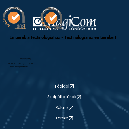
Emberek a technológiához - Technológia az emberekért
Budapest HQ
1149 Budapest, Pillangó utca 16-20.
1. emelet (Pillangó Irodaház)
Főoldal
Szolgáltatások
Rólunk
Karrier