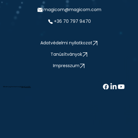
magicom@magicom.com
+36 70 797 9470
Adatvédelmi nyilatkozat
Tanúsítványok
Impresszum
Minden jog fenntartva @
MagiCom Kft.