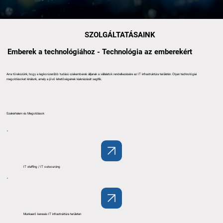
SZOLGÁLTATÁSAINK
Emberek a technológiához - Technológia az emberekért
Arra törekszünk, hogy a legkorszerűbb tudású szakemberek álljanak a vállalatok rendelkezésére az IT infrastruktúra területén. Olyan technológiai
megoldásokat kínálunk, amely a jövő lehetőségeinek kiaknázását segítik.
Szakértelem és Megoldások
IT staffing / IT outsourcing
Munkaerő keresés IT infrastruktúra területen