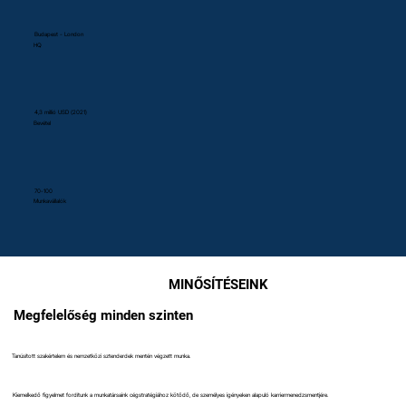
Budapest - London
HQ
4,3 millió USD (2021)
Bevétel
70-100
Munkavállalók
MINŐSÍTÉSEINK
Megfelelőség minden szinten
Tanúsított szakértelem és nemzetközi sztenderdek mentén végzett munka.
Kiemelkedő figyelmet fordítunk a munkatársaink cégstratégiához kötődő, de személyes igényeken alapuló karriermenedzsmentjére.