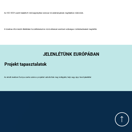
Az ISO 9001 szerint kialakított minőségirányítási rendszer követelményeknek megfelelően működünk.
A bizalmas információk illetéktelen hozzáférésével és módosításával szembeni szükséges óvintézkedéseket megtettük.
JELENLÉTÜNK EURÓPÁBAN
Projekt tapasztalatok
Az elmúlt években Európa szerte számos projektet valósítottak meg kollégáink, helyi vagy épp távoli jelenléttel