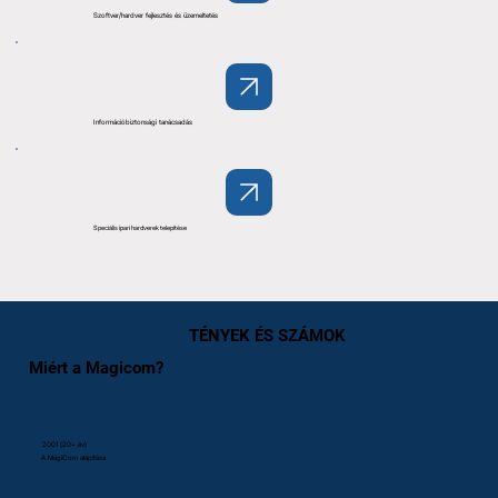
Szoftver/hardver fejlesztés és üzemeltetés
Információbiztonsági tanácsadás
Speciális ipari hardverek telepítése
TÉNYEK ÉS SZÁMOK
Miért a Magicom?
2001 (20+ év)
A MagiCom alapítása