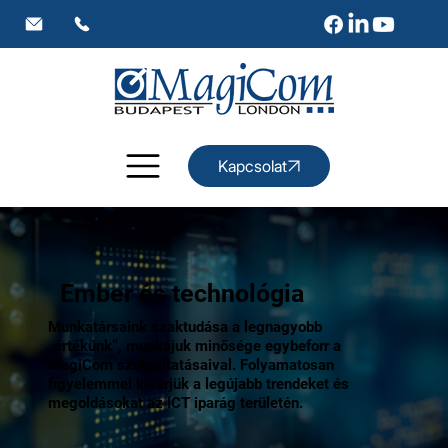
Kapcsolat
Ember és technológia
Munkatársaink szaktudása a legnagyobb
„értékünk”, munkájuk minősége egybeforr a
MagiCom szolgáltatásaival. Folyamatosan
figyelemmel kísérjük a legújabb trendeket és
megoldásokat az ICT iparág területén.