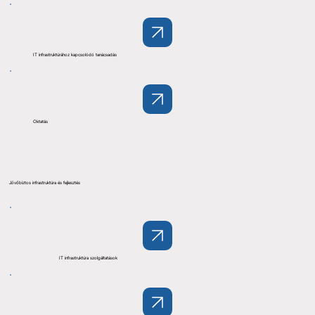
IT infrastruktúrához kapcsolódó tanácsadás
Oktatás
Jövőbiztos infrastruktúra és fejlesztés
IT infrastruktúra szolgáltatások