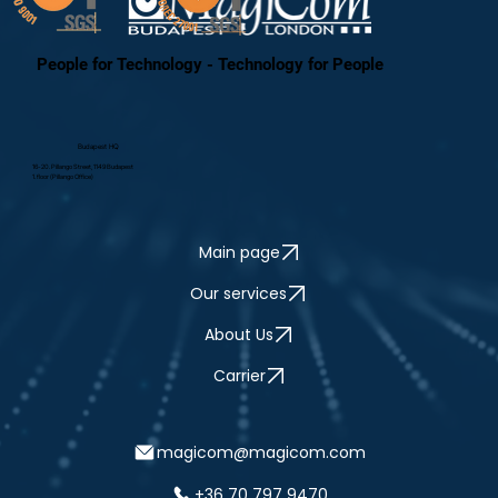
People for Technology - Technology for People
Budapest HQ
16-20. Pillango Street, 1149 Budapest
1. floor (Pillango Office)
Main page
Our services
About Us
Carrier
magicom@magicom.com
+36 70 797 9470