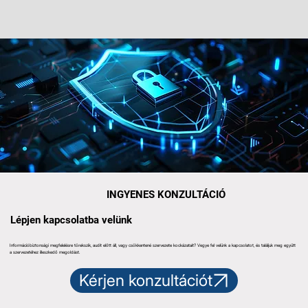
INGYENES KONZULTÁCIÓ
Lépjen kapcsolatba velünk
Információbiztonsági megfelelésre törekszik, audit előtt áll, vagy csökkentené szervezete kockázatait? Vegye fel velünk a kapcsolatot, és találjuk meg együtt
a szervezetéhez illeszkedő megoldást.
Kérjen konzultációt