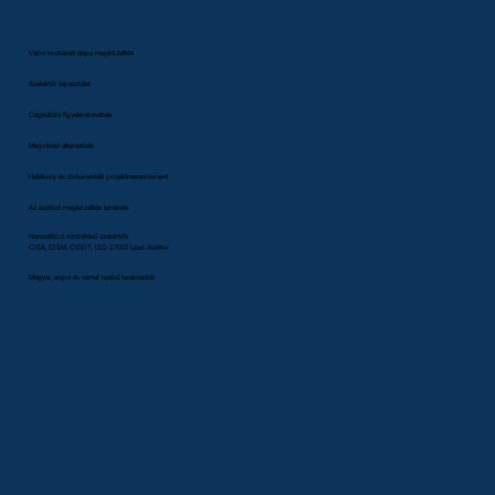
Valós kockázati alapú megközelítés
Szakértői tapasztalat
Cégkultúra figyelembevétele
Megoldási alternatívák
Hatékony és dokumentált projektmenedzsment
Az auditori megközelítés ismerete
Nemzetközi minősítésű szakértők
CISA, CISM, CGEIT, ISO 27001 Lead Auditor
Magyar, angol és német nyelvű tanácsadás