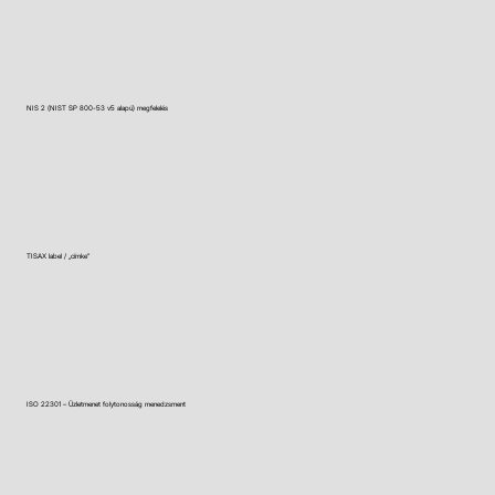
NIS 2 (NIST SP 800-53 v5 alapú) megfelelés
TISAX label / „címke”
ISO 22301 – Üzletmenet folytonosság menedzsment