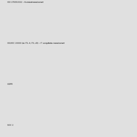
ISO 27005:2022 – Kockázatmenedzsment
ISO/IEC 20000 (és ITIL 4, ITIL v5!) – IT szolgáltatás menedzsment
GDPR
SOC 2