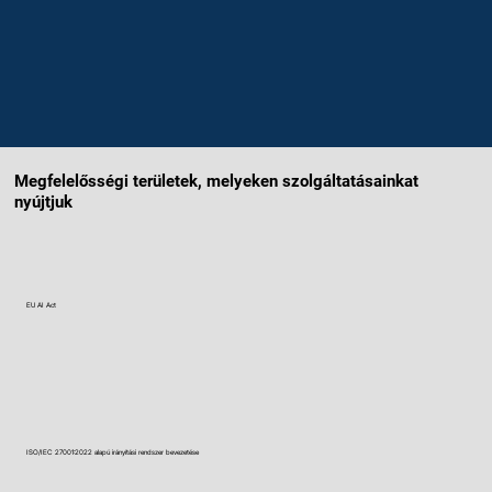
Megfelelősségi területek, melyeken szolgáltatásainkat
nyújtjuk
EU AI Act
ISO/IEC 27001:2022 alapú irányítási rendszer bevezetése