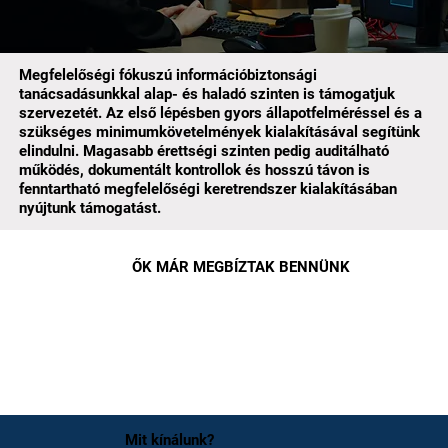
Megfelelőségi fókuszú információbiztonsági
tanácsadásunkkal alap- és haladó szinten is támogatjuk
szervezetét. Az első lépésben gyors állapotfelméréssel és a
szükséges minimumkövetelmények kialakításával segítünk
elindulni. Magasabb érettségi szinten pedig auditálható
működés, dokumentált kontrollok és hosszú távon is
fenntartható megfelelőségi keretrendszer kialakításában
nyújtunk támogatást.
ŐK MÁR MEGBÍZTAK BENNÜNK
Mit kínálunk?