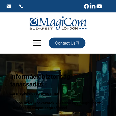
Contact Us
Információbiztonsági
tanácsadás
…a megfelelőség nyugalma!
Valós üzleti kockázatok kezelése egy megbízható
tanácsadó csapat segítségével